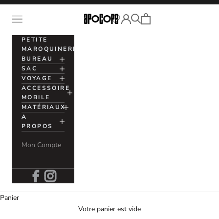
Passer au contenu
Voir le panier
Ouvrir la navigation
Apocope
Ouvrir la recherche
Ouvrir le compte utilisation
PETITE
MAROQUINERIE
BUREAU
SAC
VOYAGE
ACCESSOIRE
MOBILE
MATÉRIAUX
A
PROPOS
Mon Compte
Panier
Votre panier est vide