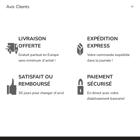
Avis Clients
LIVRAISON
EXPÉDITION
OFFERTE
EXPRESS
Gratuit partout en Europe
Votre commande expédiée
sans minimum d’achat !
dans la journée !
SATISFAIT OU
PAIEMENT
REMBOURSÉ
SÉCURISÉ
30 jours pour changer d’avis!
En direct avec votre
établissement bancaire!