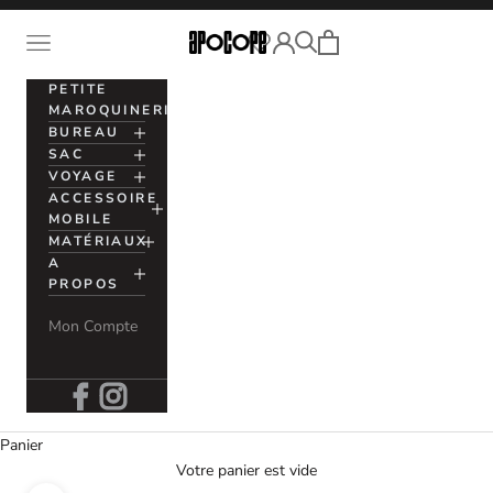
Passer au contenu
Voir le panier
Ouvrir la navigation
Apocope
Ouvrir la recherche
Ouvrir le compte utilisation
PETITE
MAROQUINERIE
BUREAU
SAC
VOYAGE
ACCESSOIRE
MOBILE
MATÉRIAUX
A
PROPOS
Mon Compte
Panier
Votre panier est vide