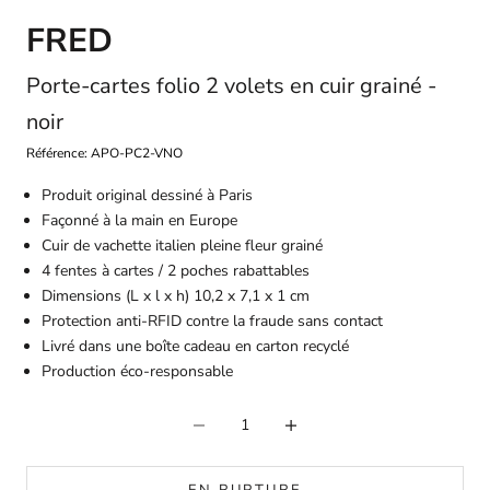
FRED
Porte-cartes folio 2 volets en cuir grainé -
noir
Référence: APO-PC2-VNO
Produit original dessiné à Paris
Façonné à la main en Europe
Cuir de vachette italien pleine fleur grainé
4 fentes à cartes / 2 poches rabattables
Dimensions (L x l x h) 10,2 x 7,1 x 1 cm
Protection anti-RFID contre la fraude sans contact
Livré dans une boîte cadeau en carton recyclé
Production éco-responsable
Diminuer la quantité
Diminuer la quantité
EN RUPTURE