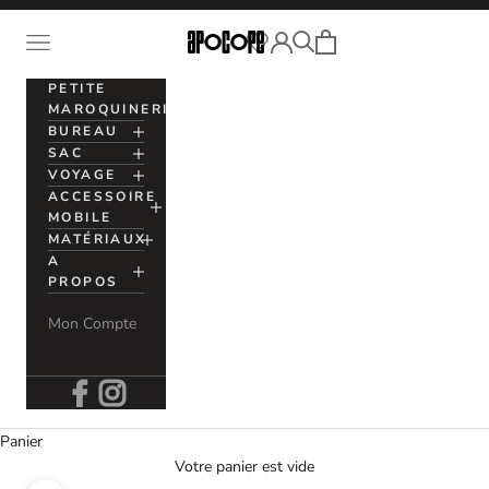
Passer au contenu
Voir le panier
Ouvrir la navigation
Apocope
Ouvrir la recherche
Ouvrir le compte utilisation
PETITE
MAROQUINERIE
BUREAU
SAC
VOYAGE
ACCESSOIRE
MOBILE
MATÉRIAUX
A
PROPOS
Mon Compte
Panier
Votre panier est vide