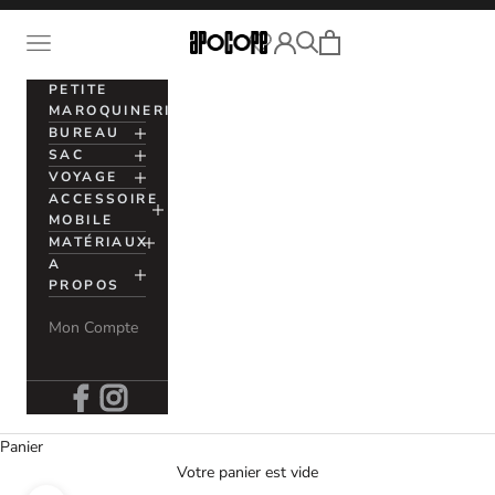
Passer au contenu
Voir le panier
Ouvrir la navigation
Apocope
Ouvrir la recherche
Ouvrir le compte utilisation
PETITE
MAROQUINERIE
BUREAU
SAC
VOYAGE
ACCESSOIRE
MOBILE
MATÉRIAUX
A
PROPOS
Mon Compte
Panier
Votre panier est vide