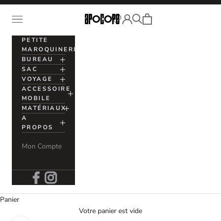
Passer au contenu
Voir le panier
Ouvrir la navigation
Apocope
Ouvrir la recherche
Ouvrir le compte utilisation
PETITE
MAROQUINERIE
BUREAU
SAC
VOYAGE
ACCESSOIRE
MOBILE
MATÉRIAUX
A
PROPOS
Mon Compte
Panier
Votre panier est vide