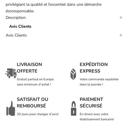
privilégiant la qualité et l'essentiel dans une démarche
écoresponsable.
Description
Avis Clients
Avis Clients
LIVRAISON
EXPÉDITION
OFFERTE
EXPRESS
Gratuit partout en Europe
Votre commande expédiée
sans minimum d’achat !
dans la journée !
SATISFAIT OU
PAIEMENT
REMBOURSÉ
SÉCURISÉ
30 jours pour changer d’avis!
En direct avec votre
établissement bancaire!