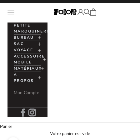
Passer au contenu
Voir le panier
Ouvrir la navigation
Apocope
Ouvrir la recherche
Ouvrir le compte utilisation
PETITE
MAROQUINERIE
BUREAU
SAC
VOYAGE
ACCESSOIRE
MOBILE
MATÉRIAUX
A
PROPOS
Mon Compte
Panier
Votre panier est vide